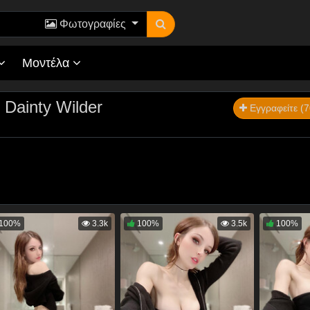
Φωτογραφίες
Μοντέλα
- Dainty Wilder
Εγγραφείτε (7
100%
3.3k
100%
3.5k
100%