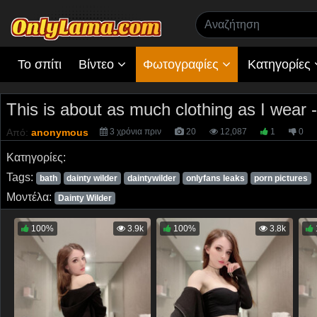
Το σπίτι
Βίντεο
Φωτογραφίες
Κατηγορίες
This is about as much clothing as I wear 
Από:
anonymous
3 χρόνια πριν
20
12,087
1
0
Κατηγορίες:
Tags:
bath
dainty wilder
daintywilder
onlyfans leaks
porn pictures
Μοντέλα:
Dainty Wilder
100%
3.9k
100%
3.8k