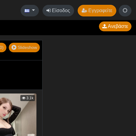
Είσοδος
Εγγραφείτε
Ανεβάστε
0)
Slideshow
3.1k