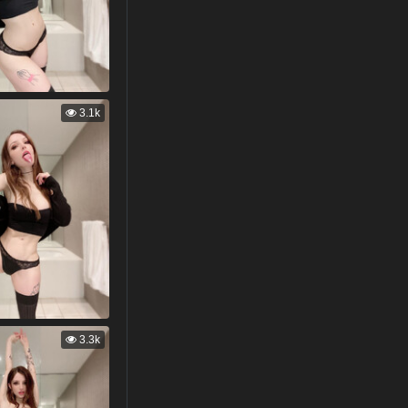
3.1k
3.3k