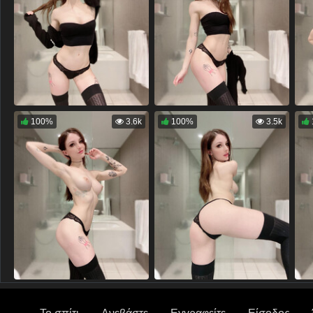
100%
3.6k
100%
3.5k