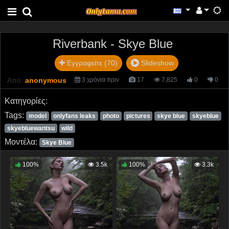
Riverbank - Skye Blue
Εγγραφείτε (70)
Slideshow
Από:
anonymous
3 χρόνια πριν
17
7,825
0
0
Κατηγορίες:
Tags:
model
onlyfans leaks
photo
pictures
skye blue
skyeblue
skyebluewantsu
wild
Μοντέλα:
Skye Blue
100%
3.5k
100%
3.3k