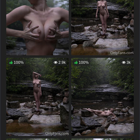
100%
2.9k
100%
3k