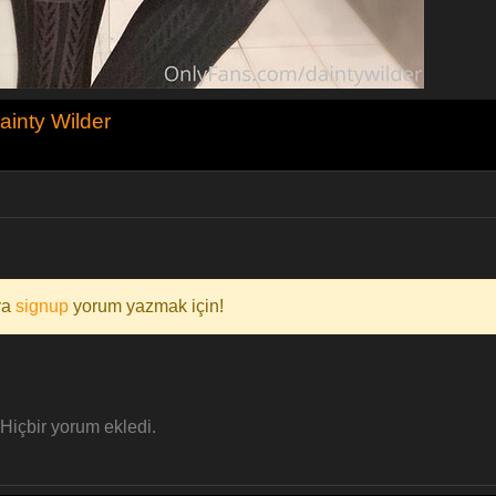
ainty Wilder
ya
signup
yorum yazmak için!
Hiçbir yorum ekledi.