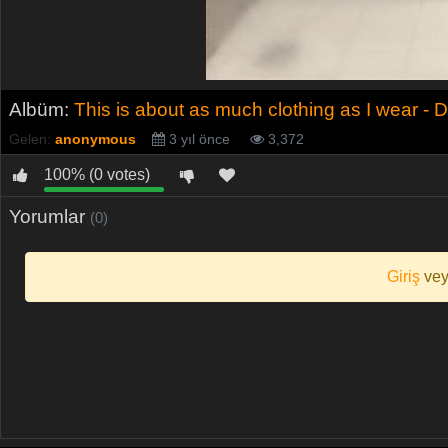
Albüm:
This is about as much clothing as I wear - D
Gelen:
anonymous
3 yıl önce
3,372
100% (0 votes)
Yorumlar
(0)
Giriş
ve