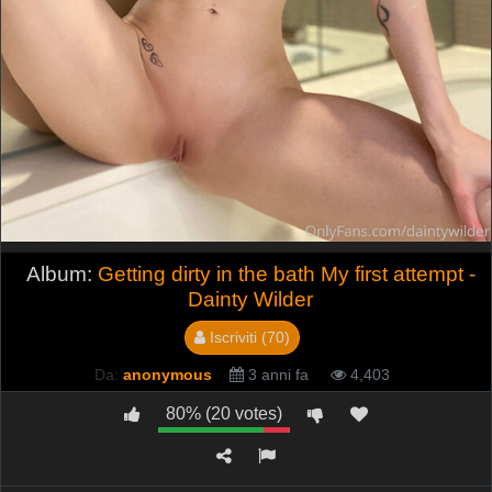
Album:
Getting dirty in the bath My first attempt -
Dainty Wilder
Iscriviti (70)
Da:
anonymous
3 anni fa
4,403
80% (20 votes)